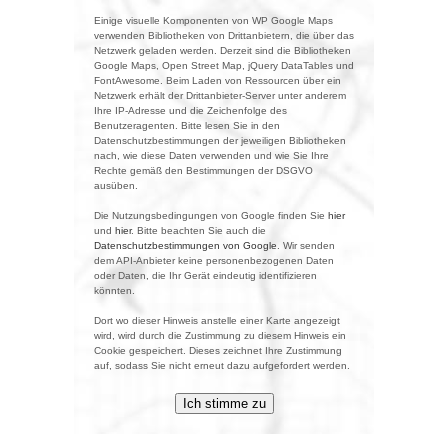
Einige visuelle Komponenten von WP Google Maps
verwenden Bibliotheken von Drittanbietern, die über das
Netzwerk geladen werden. Derzeit sind die Bibliotheken
Google Maps, Open Street Map, jQuery DataTables und
FontAwesome. Beim Laden von Ressourcen über ein
Netzwerk erhält der Drittanbieter-Server unter anderem
Ihre IP-Adresse und die Zeichenfolge des
Benutzeragenten. Bitte lesen Sie in den
Datenschutzbestimmungen der jeweiligen Bibliotheken
nach, wie diese Daten verwenden und wie Sie Ihre
Rechte gemäß den Bestimmungen der DSGVO
ausüben.
Die Nutzungsbedingungen von Google finden Sie
hier
und
hier
. Bitte beachten Sie auch die
Datenschutzbestimmungen von Google
. Wir senden
dem API-Anbieter keine personenbezogenen Daten
oder Daten, die Ihr Gerät eindeutig identifizieren
könnten.
Dort wo dieser Hinweis anstelle einer Karte angezeigt
wird, wird durch die Zustimmung zu diesem Hinweis ein
Cookie gespeichert. Dieses zeichnet Ihre Zustimmung
auf, sodass Sie nicht erneut dazu aufgefordert werden.
Ich stimme zu